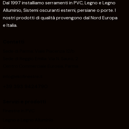
Dal 1997 installiamo serramenti in PVC, Legno e Legno
Alluminio, Sistemi oscuranti esterni, persiane o porte. I
nostri prodotti di qualità provengono dal Nord Europa
e Italia.
Contatti
Sede di Parma: Viale Piacenza 12/b
Sede di Reggio Emilia: Via N. Sauro, 2
Centro Commerciale Eurosia, Parma
info@ekofinestre.it
+39 393 9424790
Servizi e prodotti
Finestre in PVC
Legno e Legno Alluminio